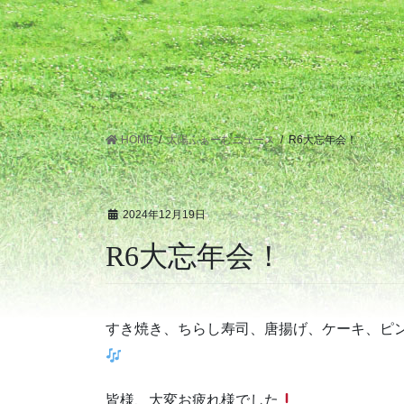
HOME
太陽ふぁーむニュース
R6大忘年会！
2024年12月19日
R6大忘年会！
すき焼き、ちらし寿司、唐揚げ、ケーキ、ピ
皆様、大変お疲れ様でした