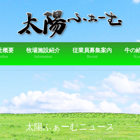
社概要
牧場施設紹介
従業員募集案内
牛の
utline
Information
Recruit
Kyu
太陽ふぁーむニュース