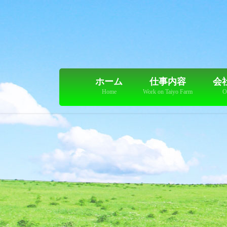
コ
ナ
ン
ビ
テ
ゲ
ン
ー
ツ
シ
に
ョ
移
ン
ホーム
仕事内容
会
動
に
Home
Work on Taiyo Farm
O
移
動