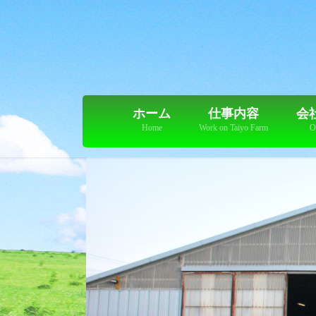
コ
ナ
ン
ビ
テ
ゲ
ン
ー
ツ
シ
に
ョ
移
ン
ホーム
仕事内容
会
動
に
Home
Work on Taiyo Farm
O
移
動