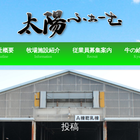
社概要
牧場施設紹介
従業員募集案内
牛の
utline
Information
Recruit
Kyu
投稿