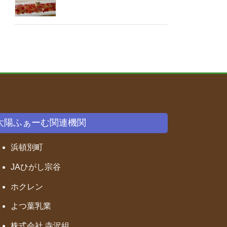
太陽ふぁーむ関連機関
浜頓別町
JAひがし宗谷
ホクレン
よつ葉乳業
株式会社 寺沢組