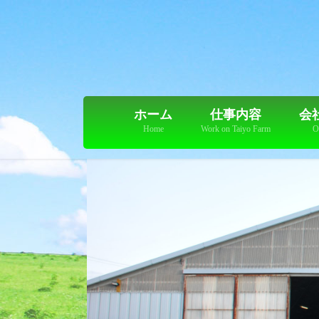
コ
ナ
ン
ビ
テ
ゲ
ン
ー
ツ
シ
に
ョ
移
ン
ホーム
仕事内容
会
動
に
Home
Work on Taiyo Farm
O
移
動