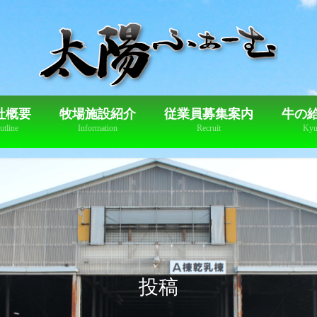
社概要
牧場施設紹介
従業員募集案内
牛の
utline
Information
Recruit
Kyu
投稿